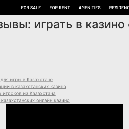
FOR SALE
FOR RENT
AMENITIES
RESIDEN
зывы: играть в казино
для игры в Казахстане
ции в казахстанских казино
х игроков из Казахстана
 казахстанских онлайн казино