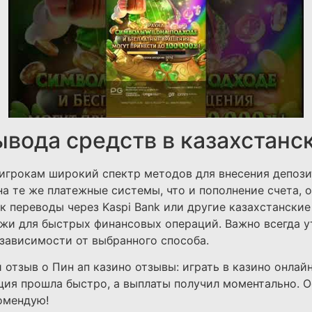
ывода средств в казахстанс
игрокам широкий спектр методов для внесения депози
 те же платежные системы, что и пополнение счета, 
к переводы через Kaspi Bank или другие казахстанские
жи для быстрых финансовых операций. Важно всегда у
 зависимости от выбранного способа.
й отзыв о Пин ап казино отзывы: играть в казино онлай
ция прошла быстро, а выплаты получил моментально. 
омендую!