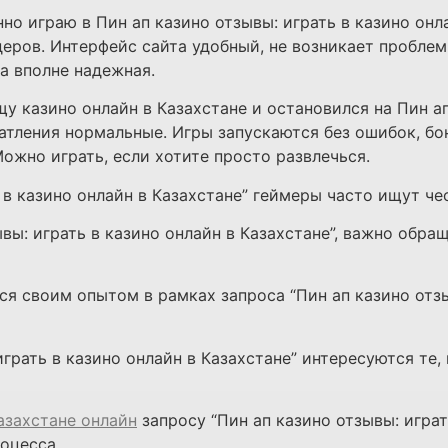
янно играю в Пин ап казино отзывы: играть в казино он
еров. Интерфейс сайта удобный, не возникает проблем
а вполне надежная.
щу казино онлайн в Казахстане и остановился на Пин ап
чатления нормальные. Игры запускаются без ошибок, бо
Можно играть, если хотите просто развлечься.
 в казино онлайн в Казахстане” геймеры часто ищут че
ывы: играть в казино онлайн в Казахстане”, важно обр
я своим опытом в рамках запроса “Пин ап казино отзыв
грать в казино онлайн в Казахстане” интересуются те,
азахстане онлайн
запросу “Пин ап казино отзывы: играт
оцесса.