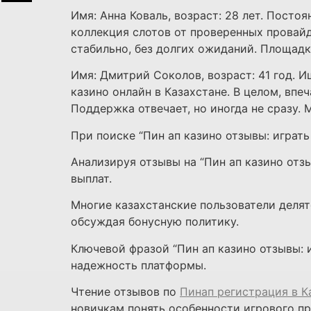
Имя: Анна Коваль, возраст: 28 лет. Посто
коллекция слотов от проверенных провайд
стабильно, без долгих ожиданий. Площадк
Имя: Дмитрий Соколов, возраст: 41 год. И
казино онлайн в Казахстане. В целом, впе
Поддержка отвечает, но иногда не сразу. 
При поиске “Пин ап казино отзывы: играть
Анализируя отзывы на “Пин ап казино отз
выплат.
Многие казахстанские пользователи делятс
обсуждая бонусную политику.
Ключевой фразой “Пин ап казино отзывы: и
надежность платформы.
Чтение отзывов по
Пинап регистрация в К
новичкам понять особенности игрового пр