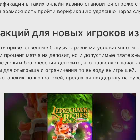
ификации в таких онлайн-казино становится строже с
 возможность пройти верификацию удаленно через слу
акций для новых игроков из
ать приветственные бонусы с разными условиями оты
и процент матча на депозит, но и допустимые платежн
 деньги без внесения депозита, что позволяет начать 
 для отыгрыша и ограничения по выводу выигрышей. 
хстанских пользователей, предлагая поддержку на рус