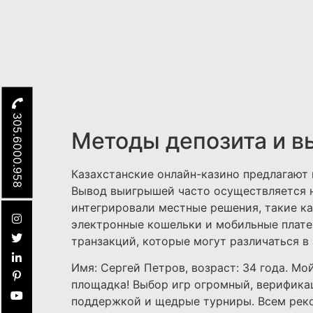
305.6000.958
Методы депозита и в
Казахстанские онлайн-казино предлагают 
Вывод выигрышей часто осуществляется на
интегрировали местные решения, такие ка
электронные кошельки и мобильные плате
транзакций, которые могут различаться в
Имя: Сергей Петров, возраст: 34 года. Мо
площадка! Выбор игр огромный, верифика
поддержкой и щедрые турниры. Всем рек