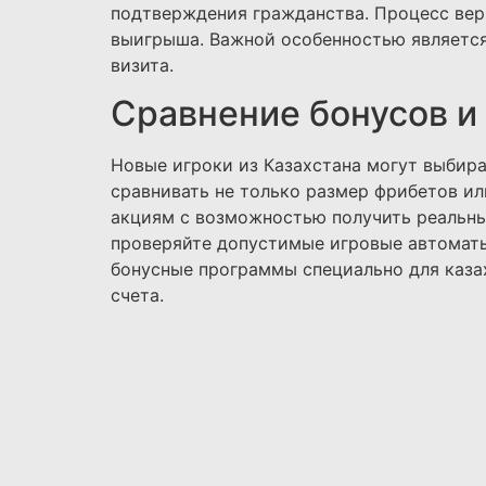
подтверждения гражданства. Процесс вер
выигрыша. Важной особенностью является
визита.
Сравнение бонусов и 
Новые игроки из Казахстана могут выбир
сравнивать не только размер фрибетов ил
акциям с возможностью получить реальные
проверяйте допустимые игровые автоматы
бонусные программы специально для каза
счета.