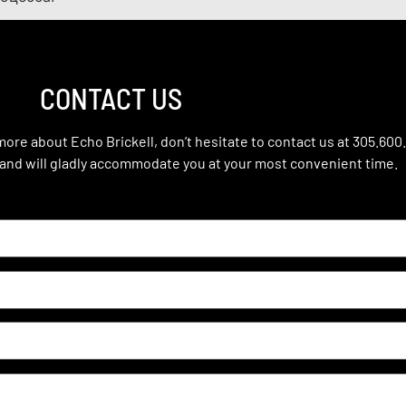
CONTACT US
 more about Echo Brickell, don’t hesitate to contact us at 305.600
 and will gladly accommodate you at your most convenient time.