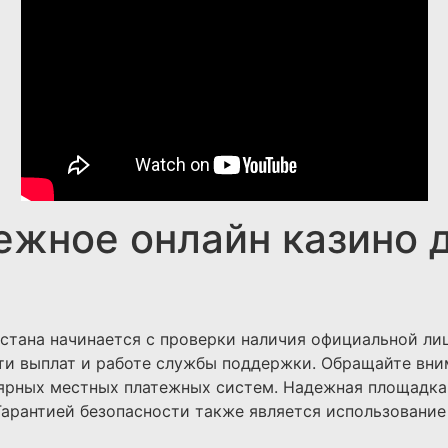
ежное онлайн казино д
стана начинается с проверки наличия официальной лиц
ти выплат и работе службы поддержки. Обращайте вни
ярных местных платежных систем. Надежная площадка
арантией безопасности также является использовани