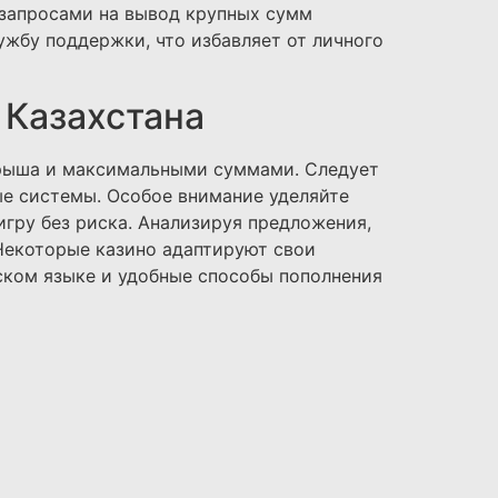
 запросами на вывод крупных сумм
жбу поддержки, что избавляет от личного
 Казахстана
грыша и максимальными суммами. Следует
ые системы. Особое внимание уделяйте
игру без риска. Анализируя предложения,
Некоторые казино адаптируют свои
ском языке и удобные способы пополнения