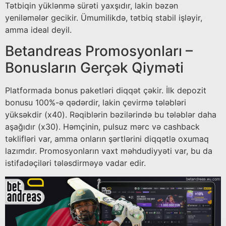
Tətbiqin yüklənmə sürəti yaxşıdır, lakin bəzən
yeniləmələr gecikir. Ümumilikdə, tətbiq stabil işləyir,
amma ideal deyil.
Betandreas Promosyonları –
Bonusların Gerçək Qiyməti
Platformada bonus paketləri diqqət çəkir. İlk depozit
bonusu 100%-ə qədərdir, lakin çevirmə tələbləri
yüksəkdir (x40). Rəqiblərin bəzilərində bu tələblər daha
aşağıdır (x30). Həmçinin, pulsuz mərc və cashback
təklifləri var, amma onların şərtlərini diqqətlə oxumaq
lazımdır. Promosyonların vaxt məhdudiyyəti var, bu da
istifadəçiləri tələsdirməyə vadar edir.