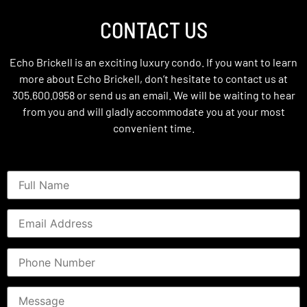
CONTACT US
Echo Brickell is an exciting luxury condo. If you want to learn
more about Echo Brickell, don’t hesitate to contact us at
305.600.0958 or send us an email. We will be waiting to hear
from you and will gladly accommodate you at your most
convenient time.