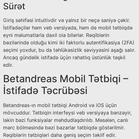
Sürət
Giriş səhifəsi intuitivdir və yalnız bir neçə saniyə çəkir.
İstifadəçilər həm veb versiyada, həm də mobil tətbiqdə
eyni məlumatlarla daxil ola bilərlər. Rəqiblərin
bəzilərində olduğu kimi iki faktorlu autentifikasiya (2FA)
seçimi yoxdur, bu da təhlükəsizlik səviyyəsini aşağı salır.
Ancaq gündəlik istifadə üçün rahatlıq üstünlük təşkil
edir.
Betandreas Mobil Tətbiqi –
İstifadə Təcrübəsi
Betandreas-ın mobil tətbiqi Android və iOS üçün
mövcuddur. Tətbiqin interfeysi veb versiyaya bənzəyir,
lakin bəzi funksiyalar məhdudlaşdırılıb. Məsələn, canlı
mərc bölməsində bəzi bazarlar tətbiqdə göstərilmir.
Rəqiblərin tətbiqləri daha geniş seçim təklif edir.