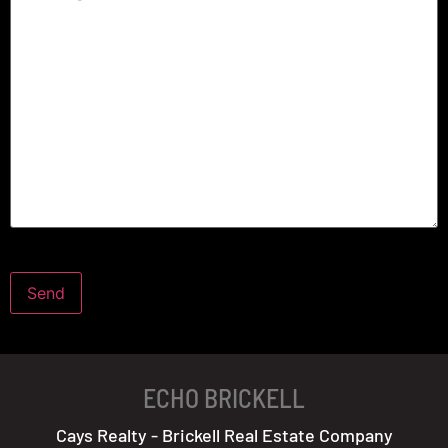
ECHO BRICKELL
Cays Realty - Brickell Real Estate Company