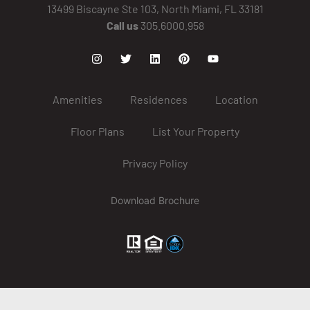
13499 Biscayne Ste 103, North Miami, FL 33181
Call us
305.6000.958
Amenities
Residences
Location
Floor Plans
List Your Property
Privacy Policy
Download Brochure