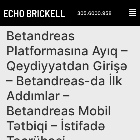
ECHO BRICKELL
305.6000.958
Betandreas
Platformasına Ayıq –
Qeydiyyatdan Girişə
– Betandreas-da İlk
Addımlar –
Betandreas Mobil
Tətbiqi – İstifadə