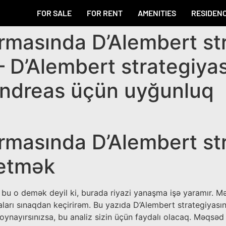
FOR SALE
FOR RENT
AMENITIES
RESIDEN
rmasında D’Alembert str
– D’Alembert strategiya
andreas üçün uyğunluq
rmasında D’Alembert str
 etmək
ma bu o demək deyil ki, burada riyazi yanaşma işə yaramır. M
aları sınaqdan keçirirəm. Bu yazıda D’Alembert strategiyas
 oynayırsınızsa, bu analiz sizin üçün faydalı olacaq. Məqsəd 