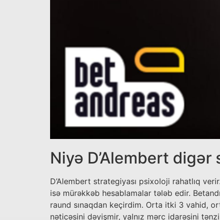
Niyə D’Alembert digər 
D’Alembert strategiyası psixoloji rahatlıq ver
isə mürəkkəb hesablamalar tələb edir. Betand
raund sınaqdan keçirdim. Orta itki 3 vahid, 
nəticəsini dəyişmir, yalnız mərc idarəsini tənzi