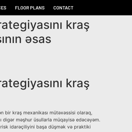
CES
FLOOR PLANS
CONTACT
ategiyasını kraş
sının əsas
ategiyasını kraş
ən bir kraş mexanikası mütəxəssisi olaraq,
ını digər məşhur üsullarla müqayisə edəcəyəm.
risk idarəçiliyini başa düşmək və praktiki