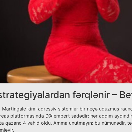
strategiyalardan fərqlənir – B
ir. Martingale kimi aqressiv sistemlər bir neçə uduzmuş raun
reas platformasında D’Alembert sadədir: hər addım aydındır
orta qazanc 4 vahid oldu. Amma unutmayın: bu nümunədir, tə
mləyir.