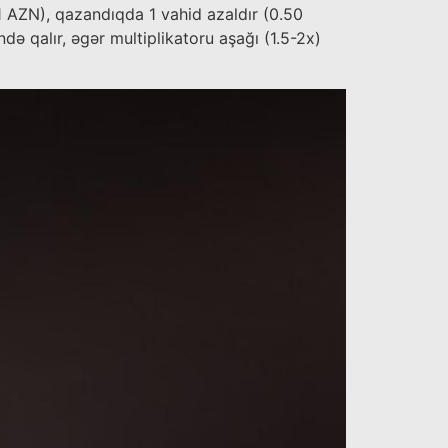
1 AZN), qazandıqda 1 vahid azaldır (0.50
ə qalır, əgər multiplikatoru aşağı (1.5-2x)