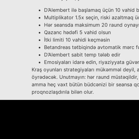
D’Alembert ilə başlamaq üçün 10 vahid b
Multiplikator 1.5x seçin, riski azaltmaq 
Hər seansda maksimum 20 raund oynay
Qazanc hədəfi 5 vahid olsun
İtki limiti 10 vahidi keçməsin
Betandreas tətbiqində avtomatik mərc fu
D’Alembert sabit temp tələb edir
Emosiyaları idarə edin, riyaziyyata güvə
Kraş oyunları strategiyaları mükəmməl deyil, 
öyrədəcək. Unutmayın: hər raund müstəqildir, 
amma heç vaxt bütün büdcənizi bir seansa qoym
proqnozlaşdırıla bilən olur.