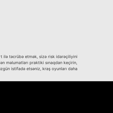
lə təcrübə etmək, sizə risk idarəçiliyini
ən məlumatları praktiki sınaqdan keçirin,
zgün istifadə etsəniz, kraş oyunları daha