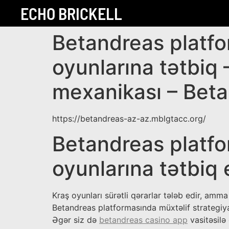
ECHO BRICKELL
Betandreas platfo
oyunlarına tətbiq 
mexanikası – Bet
https://betandreas-az-az.mblgtacc.org/
Betandreas platfo
oyunlarına tətbiq
Kraş oyunları sürətli qərarlar tələb edir, am
Betandreas platformasında müxtəlif strategiy
Əgər siz də
betandreas casino app
vasitəsilə