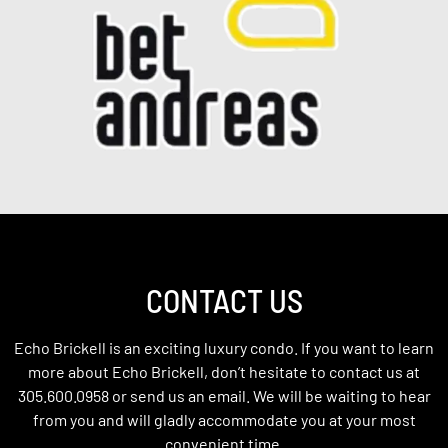
CONTACT US
Echo Brickell is an exciting luxury condo. If you want to learn
more about Echo Brickell, don’t hesitate to contact us at
305.600.0958 or send us an email. We will be waiting to hear
from you and will gladly accommodate you at your most
convenient time.