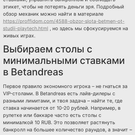
этикет, чтобы не потерять деньги зря. Подробный
обзор механик можно найти в материале
https://proffidom.com/4588-obzor-slota-betmen-ot-
studii-playtech.html
, но здесь мы сфокусируемся на
живых играх.
Выбираем столы с
минимальными ставками
в Betandreas
Первое правило экономного игрока – не гнаться за
VIP-столами. В Betandreas есть лайв-дилеры с
разными лимитами, и твоя задача – найти те, где
ставка начинается от 10-20 рублей. Например, в
рулетке или баккаре часто есть столы с
минималкой 10 RUB. Это позволяет растянуть
банкролл на большее количество раундов, а значит –