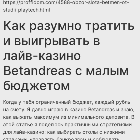
https://proffidom.com/4588-obzor-slota-betmen-ot-
studii-playtech.html
Как разумно тратить
и выигрывать в
лайв-казино
Betandreas с малым
бюджетом
Когда у тебя ограниченный бюджет, каждый рубль
на счету. Я давно играю в казино Betandreas и знаю,
как выжать максимум из минимального депозита. В
этой статье я поделюсь практичными стратегиями
для лайв-казино: как выбирать столы с низкими
ставками, управлять банкроллом и соблюдать