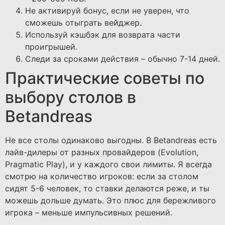
Не активируй бонус, если не уверен, что
сможешь отыграть вейджер.
Используй кэшбэк для возврата части
проигрышей.
Следи за сроками действия – обычно 7-14 дней.
Практические советы по
выбору столов в
Betandreas
Не все столы одинаково выгодны. В Betandreas есть
лайв-дилеры от разных провайдеров (Evolution,
Pragmatic Play), и у каждого свои лимиты. Я всегда
смотрю на количество игроков: если за столом
сидят 5-6 человек, то ставки делаются реже, и ты
можешь дольше думать. Это плюс для бережливого
игрока – меньше импульсивных решений.