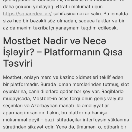
daha çoxunu yoxlayaq. Ətraflı məlumat üçün
https://squaredeal.ae/
səhifəsinə nəzər salın. Bu icmalda
sizə heç bir bəzəkli söz olmadan, sadəcə faktlar və bir
az da mənim təxribatçı yanaşmam təqdim ediləcək.
Mostbet Nədir və Necə
İşləyir? – Platformanın Qısa
Təsviri
Mostbet, onlayn mərc və kazino xidmətləri təklif edən
bir platformadır. Burada idman mərclərindən tutmuş, slot
oyunlarına, canlı dilerlərə qədər hər şey var. Rəqiblərlə
müqayisədə, Mostbet-in əsas fərqi onun geniş valyuta
seçimləri və Azərbaycan manatı ilə əməliyyatlar
aparmaq imkanıdır. Lakin, bu platforma həmişə
mükəmməl deyil – bəzi istifadəçilər interfeysin yüklənmə
sürətindən şikayət edir. Yenə də, ümumən, o, etibarlı bir