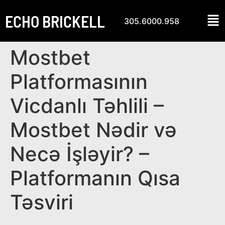
ECHO BRICKELL
305.6000.958
Mostbet
Platformasının
Vicdanlı Təhlili –
Mostbet Nədir və
Necə İşləyir? –
Platformanın Qısa
Təsviri