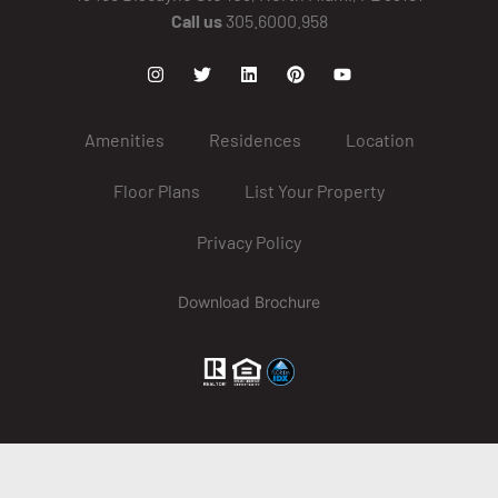
Call us
305.6000.958
Amenities
Residences
Location
Floor Plans
List Your Property
Privacy Policy
Download Brochure