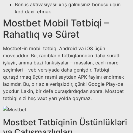
Bonus aktivasiyası: xoş gəlmisiniz bonusu üçün
kod daxil etmək
Mostbet Mobil Tətbiqi –
Rahatlıq və Sürət
Mostbet-in mobil tətbiqi Android və iOS üçün
mövcuddur. Bu, rəqiblərin tətbiqlərindən daha sürətli
işləyir, amma bəzi funksiyalar – məsələn, canlı mərc
seçimləri – veb versiyada daha genişdir. Tətbiqi
quraşdırmaq üçün rəsmi saytdan APK faylını endirmək
lazımdır. Bu, bir az əlverişsizdir, çünki Google Play-də
yoxdur. Lakin, bir dəfə quraşdırdıqdan sonra, Mostbet
tətbiqi sizi heç vaxt yarı yolda qoymaz.
Mostbet Tətbiqinin Üstünlükləri
və Çatışmazlıqları