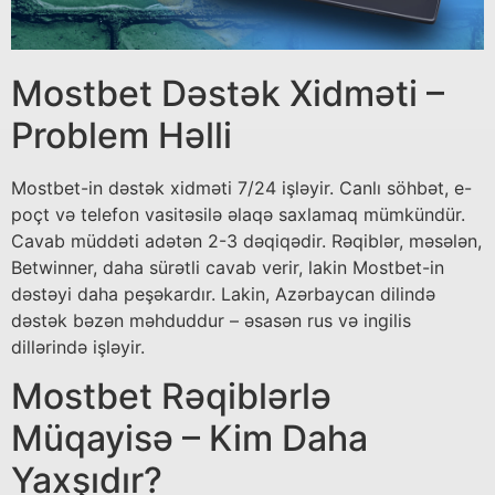
Mostbet Dəstək Xidməti –
Problem Həlli
Mostbet-in dəstək xidməti 7/24 işləyir. Canlı söhbət, e-
poçt və telefon vasitəsilə əlaqə saxlamaq mümkündür.
Cavab müddəti adətən 2-3 dəqiqədir. Rəqiblər, məsələn,
Betwinner, daha sürətli cavab verir, lakin Mostbet-in
dəstəyi daha peşəkardır. Lakin, Azərbaycan dilində
dəstək bəzən məhduddur – əsasən rus və ingilis
dillərində işləyir.
Mostbet Rəqiblərlə
Müqayisə – Kim Daha
Yaxşıdır?