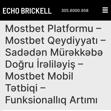
ECHO BRICKELL
305.6000.958
Mostbet Platformu –
Mostbet Qeydiyyatı –
Sadədən Mürəkkəbə
Doğru İrəliləyiş –
Mostbet Mobil
Tətbiqi –
Funksionallıq Artımı