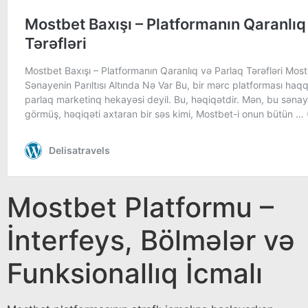
Mostbet Platformu –
İnterfeys, Bölmələr və
Funksionallıq İcmalı