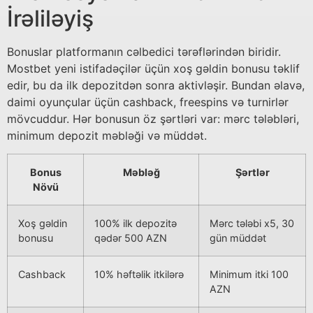
İrəliləyiş
Bonuslar platformanın cəlbedici tərəflərindən biridir.
Mostbet yeni istifadəçilər üçün xoş gəldin bonusu təklif
edir, bu da ilk depozitdən sonra aktivləşir. Bundan əlavə,
daimi oyunçular üçün cashback, freespins və turnirlər
mövcuddur. Hər bonusun öz şərtləri var: mərc tələbləri,
minimum depozit məbləği və müddət.
Bonus
Məbləğ
Şərtlər
Növü
Xoş gəldin
100% ilk depozitə
Mərc tələbi x5, 30
bonusu
qədər 500 AZN
gün müddət
Cashback
10% həftəlik itkilərə
Minimum itki 100
AZN