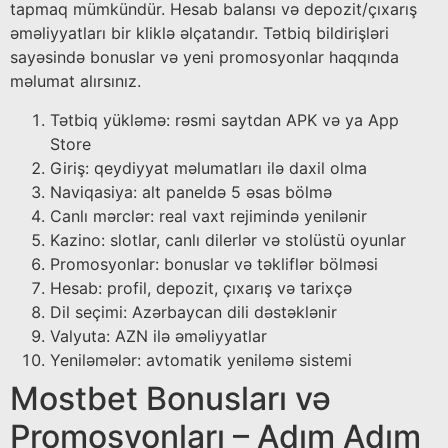
tapmaq mümkündür. Hesab balansı və depozit/çıxarış
əməliyyatları bir kliklə əlçatandır. Tətbiq bildirişləri
sayəsində bonuslar və yeni promosyonlar haqqında
məlumat alırsınız.
Tətbiq yükləmə: rəsmi saytdan APK və ya App
Store
Giriş: qeydiyyat məlumatları ilə daxil olma
Naviqasiya: alt paneldə 5 əsas bölmə
Canlı mərclər: real vaxt rejimində yenilənir
Kazino: slotlar, canlı dilerlər və stolüstü oyunlar
Promosyonlar: bonuslar və təkliflər bölməsi
Hesab: profil, depozit, çıxarış və tarixçə
Dil seçimi: Azərbaycan dili dəstəklənir
Valyuta: AZN ilə əməliyyatlar
Yeniləmələr: avtomatik yeniləmə sistemi
Mostbet Bonusları və
Promosyonları – Adım Adım