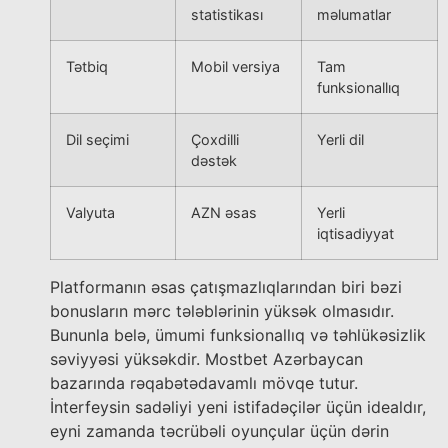
statistikası
məlumatlar
Tətbiq
Mobil versiya
Tam
funksionallıq
Dil seçimi
Çoxdilli
Yerli dil
dəstək
Valyuta
AZN əsas
Yerli
iqtisadiyyat
Platformanın əsas çatışmazlıqlarından biri bəzi
bonusların mərc tələblərinin yüksək olmasıdır.
Bununla belə, ümumi funksionallıq və təhlükəsizlik
səviyyəsi yüksəkdir. Mostbet Azərbaycan
bazarında rəqabətədavamlı mövqe tutur.
İnterfeysin sadəliyi yeni istifadəçilər üçün idealdır,
eyni zamanda təcrübəli oyunçular üçün dərin