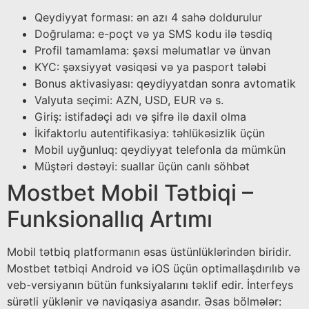
Qeydiyyat forması: ən azı 4 sahə doldurulur
Doğrulama: e-poçt və ya SMS kodu ilə təsdiq
Profil tamamlama: şəxsi məlumatlar və ünvan
KYC: şəxsiyyət vəsiqəsi və ya pasport tələbi
Bonus aktivasiyası: qeydiyyatdan sonra avtomatik
Valyuta seçimi: AZN, USD, EUR və s.
Giriş: istifadəçi adı və şifrə ilə daxil olma
İkifaktorlu autentifikasiya: təhlükəsizlik üçün
Mobil uyğunluq: qeydiyyat telefonla da mümkün
Müştəri dəstəyi: suallar üçün canlı söhbət
Mostbet Mobil Tətbiqi –
Funksionallıq Artımı
Mobil tətbiq platformanın əsas üstünlüklərindən biridir.
Mostbet tətbiqi Android və iOS üçün optimallaşdırılıb və
veb-versiyanın bütün funksiyalarını təklif edir. İnterfeys
sürətli yüklənir və naviqasiya asandır. Əsas bölmələr: