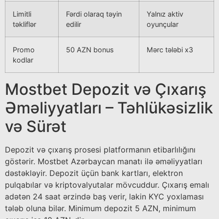
Limitli
Fərdi olaraq təyin
Yalnız aktiv
təkliflər
edilir
oyunçular
Promo
50 AZN bonus
Mərc tələbi x3
kodlar
Mostbet Depozit və Çıxarış
Əməliyyatları – Təhlükəsizlik
və Sürət
Depozit və çıxarış prosesi platformanın etibarlılığını
göstərir. Mostbet Azərbaycan manatı ilə əməliyyatları
dəstəkləyir. Depozit üçün bank kartları, elektron
pulqabılar və kriptovalyutalar mövcuddur. Çıxarış emalı
adətən 24 saat ərzində baş verir, lakin KYC yoxlaması
tələb oluna bilər. Minimum depozit 5 AZN, minimum