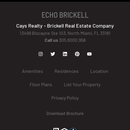
ECHO BRICKELL
Cays Realty - Brickell Real Estate Company
13499 Biscayne Ste 103, North Miami, FL 33181
Call us
305.6000.958
Amenities
Residences
Location
Floor Plans
List Your Property
Privacy Policy
Download Brochure