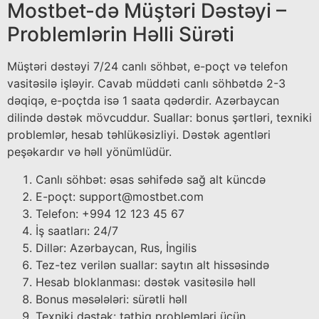
Mostbet-də Müştəri Dəstəyi –
Problemlərin Həlli Sürəti
Müştəri dəstəyi 7/24 canlı söhbət, e-poçt və telefon
vasitəsilə işləyir. Cavab müddəti canlı söhbətdə 2-3
dəqiqə, e-poçtda isə 1 saata qədərdir. Azərbaycan
dilində dəstək mövcuddur. Suallar: bonus şərtləri, texniki
problemlər, hesab təhlükəsizliyi. Dəstək agentləri
peşəkardır və həll yönümlüdür.
Canlı söhbət: əsas səhifədə sağ alt küncdə
E-poçt:
support@mostbet.com
Telefon: +994 12 123 45 67
İş saatları: 24/7
Dillər: Azərbaycan, Rus, İngilis
Tez-tez verilən suallar: saytın alt hissəsində
Hesab bloklanması: dəstək vasitəsilə həll
Bonus məsələləri: sürətli həll
Texniki dəstək: tətbiq problemləri üçün